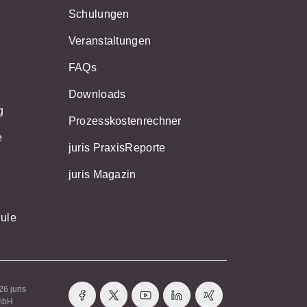
i
Schulungen
Veranstaltungen
FAQs
Downloads
g
Prozesskostenrechner
e
juris PraxisReporte
juris Magazin
ule
6 juris
mbH