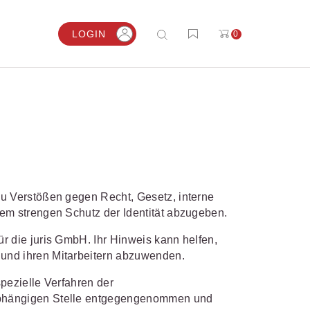
LOGIN
0
0
0
0
steigen?
al frei.
nhalte
ENSTIMMEN
ZESSKOSTENRECHNER
zu Verstößen gegen Recht, Gesetz, interne
von ergänzenden
dem strengen Schutz der Identität abzugeben.
walt muss ich täglich
gebühren und Gerichtskosten
eitshilfen für
urteile, nicht nur Ausschnitte oder
l und präzise mit dem bewährten
r die juris GmbH. Ihr Hinweis kann helfen,
ze, recherchieren und prüfen. juris
rozesskostenrechner berechnen.
iche.
 und ihren Mitarbeitern abzuwenden.
cht mir das – einfach und
m Prozesskostenrechner
iziert.“
alten
pezielle Verfahren der
Knop, Rechtsanwalt und Partner,
nabhängigen Stelle entgegengenommen und
htsanwälte