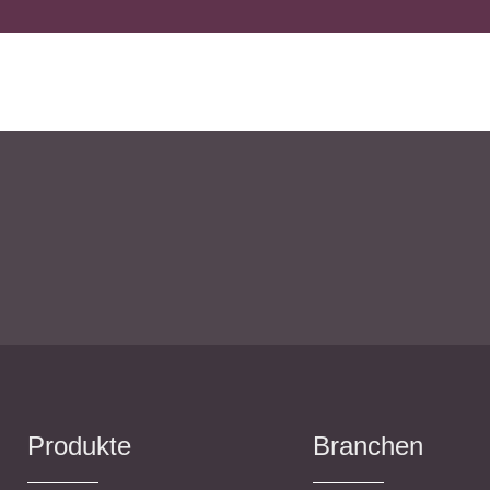
Wettbewerb
IT-und Medienrecht
Immaterialg
Kanzleimanagement
Zivil- und Z
Medizinrecht
Miet- und
Wohneigentumsrecht
Produkte
Branchen