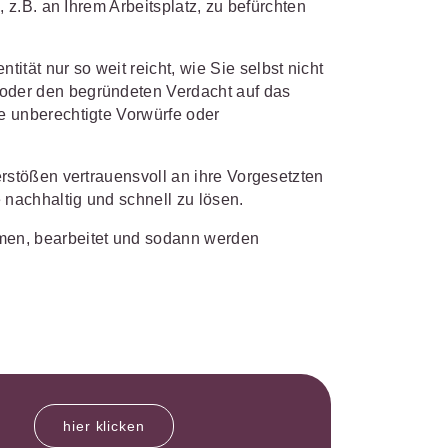
 z.B. an Ihrem Arbeitsplatz, zu befürchten
IS AKADEMIE
biet passen.
ät nur so weit reicht, wie Sie selbst nicht
oder den begründeten Verdacht auf das
fiziert und zertifiziert: Online-
bildungen
für Fachanwälte
in
e unberechtigte Vorwürfe oder
 wichtigen Fachgebieten.
 Dienstrecht
 Recht
rstößen vertrauensvoll an ihre Vorgesetzten
 nachhaltig und schnell zu lösen.
mehr erfahren
men, bearbeitet und sodann werden
sjuristen
ht
Online-Produktberater starten
Alle Kontaktmöglichkeiten
gsrecht
hier klicken