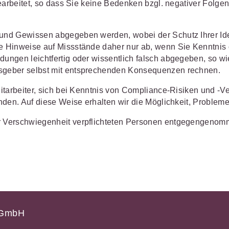
Schulungen und Termine
Öffentliche Verwaltung
earbeitet, so dass Sie keine Bedenken bzgl. negativer Folgen,
r Sie
Fachgebiete
ds -
Vereine und Verbände
JURIS BUSINESS
JUR
ch
Finden Sie Lösungen und Inhalte, die zu Ihrem Fachge
d Gewissen abgegeben werden, wobei der Schutz Ihrer Identit
uell,
Unternehmen
WEITERE SERVICES
 Hinweise auf Missstände daher nur ab, wenn Sie Kenntnis 
Praxisnah und intuitiv: Schutz vor
Quali
Arbeitsrecht
Notare
t.
nen
rechtlichen Risiken
für Unternehmen,
Fort
ngen leichtfertig oder wissentlich falsch abgegeben, so wi
erten
Referendariat
FAQ
n
Institutionen und Steuerberater
.
allen
Außenwirtschaftsrecht
Öffentliches
rne
sgeber selbst mit entsprechenden Konsequenzen rechnen.
onals
.
lio
juris
Studium und Hochschule
Downloads
n
Bankrecht
Öffentliches
itarbeiter, sich bei Kenntnis von Compliance-Risiken und -Ve
den. Auf diese Weise erhalten wir die Möglichkeit, Probleme
Veranstaltungen
Compliance
Sozialrecht
mehr erfahren
 Verschwiegenheit verpflichteten Personen entgegengenom
juris PraxisReporte
Datenschutzrecht
Steuerrecht
Erbrecht
Strafrecht
Familienrecht
Unternehmen
Handels- und
Verkehrsrec
81 5866-4466
(Mo-Do 9-18 Uhr, Fr 9-17
Gesellschaftsrecht
s GmbH
Versicherun
ne-Produktberater für eine erste
ter
0681 5866-4422
(Mo-Fr 8-18 Uhr).
Insolvenzrecht