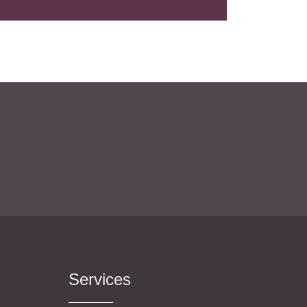
s- und
üterrecht
ivilprozessrecht
Services