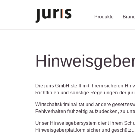
Produkte
Bran
Wählen Sie bi
Kompetenz für
Unsere Servic
zurück
zurück
zurück
Hinweisgebe
Schalten Sie mit unseren flexib
Erfahren Sie, welche Vorteile d
Fragen zum juris Portal oder zu
Alle Produkte anzeigen
Die juris GmbH stellt mit ihrem sicheren Hi
Richtlinien und sonstige Regelungen der jur
Wirtschaftskriminalität und andere gesetzes
Fehlverhalten frühzeitig aufzudecken, zu u
juris Recht
juris Business
juris Akademie
Unser Hinweisgebersystem dient Ihrem Schutz
Hinweisgeberplattform sicher und geschütz
zu den Produkten
zu den Produkten
zu den Produkten