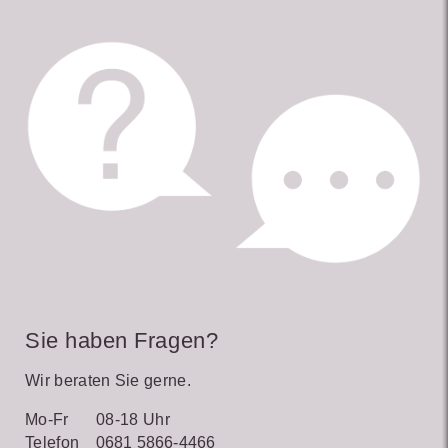
Sie haben Fragen?
Wir beraten Sie gerne.
Mo-Fr
08-18 Uhr
Telefon
0681 5866-4466